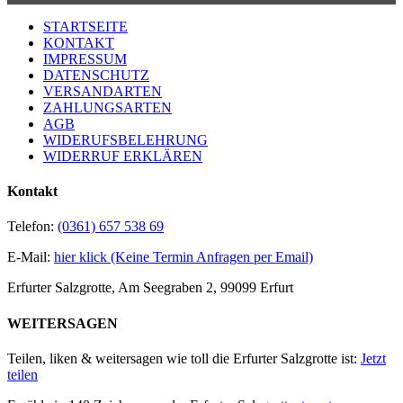
STARTSEITE
KONTAKT
IMPRESSUM
DATENSCHUTZ
VERSANDARTEN
ZAHLUNGSARTEN
AGB
WIDERUFSBELEHRUNG
WIDERRUF ERKLÄREN
Kontakt
Telefon:
(0361) 657 538 69
E-Mail:
hier klick (Keine Termin Anfragen per Email)
Erfurter Salzgrotte, Am Seegraben 2, 99099 Erfurt
WEITERSAGEN
Teilen, liken & weitersagen wie toll die Erfurter Salzgrotte ist:
Jetzt
teilen